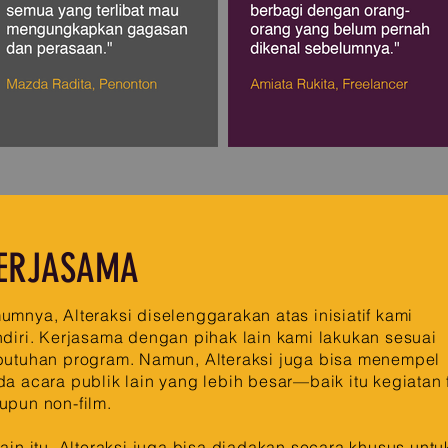
ERJASAMA
mnya, Alteraksi diselenggarakan atas inisiatif kami
diri. Kerjasama dengan pihak lain kami lakukan sesuai
butuhan program. Namun, Alteraksi juga bisa menempel
a acara publik lain yang lebih besar—baik itu kegiatan 
upun non-film.
ain itu, Alteraksi juga bisa diadakan secara khusus untu