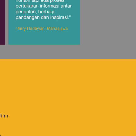
film
k