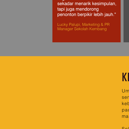
K
Umu
sen
ke
pad
ma
Sel