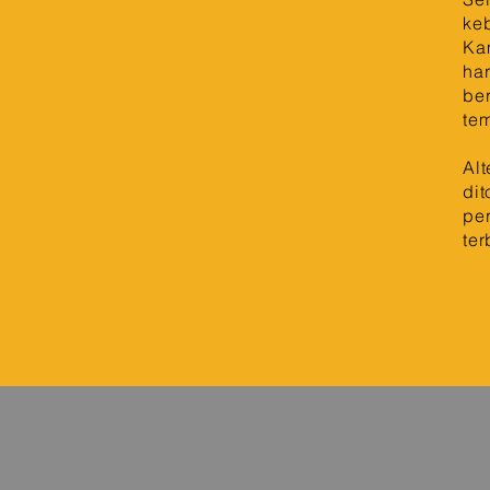
ke
Ka
har
ber
te
Alt
dit
per
te