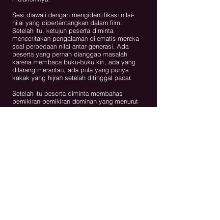
Sesi diawali dengan mengidentifikasi nilai-
nilai yang dipertentangkan dalam film.
Setelah itu, ketujuh peserta diminta
menceritakan pengalaman dilematis mereka
soal perbedaan nilai antar-generasi. Ada
peserta yang pernah dianggap masalah
karena membaca buku-buku kiri, ada yang
dilarang merantau, ada pula yang punya
kakak yang hijrah setelah ditinggal pacar.
Setelah itu peserta diminta membahas
pemikiran-pemikiran dominan yang menurut
mereka sudah usang. Salah satu jawaban
peserta adalah antikritik, menjadi PNS setelah
lulus kuliah, kerja kantor demi penghasilan
tetap, merasa selalu terancam oleh
perbedaan, dan penuh prasangka.
Pertanyaan itu merupakan pendahuluan dari
pertanyaan pamungkas: lima nilai apa—yang
saat ini belum dominan di masyarakat—yang
menurut mereka penting untuk dipegang oleh
anak-anak mereka nanti? Bukan pertanyaan
mudah. Apalagi bagi salah seorang peserta
yang tidak terpikir untuk punya anak.
Para peserta lalu menjawab bahwa mereka