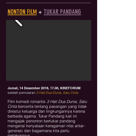
NONTON FILM
+
TUKAR PANDANG
Jumat, 14 Desember 2018, 17.00, KINEFORUM
setelah pemutaran
3 Hati Dua Dunia, Satu Cinta
Film komedi romantis
3 Hati Dua Dunia, Satu
Cinta
bercerita tentang pasangan yang tidak
direstui keluarga dan lingkungannya karena
berbeda agama. Tukar Pandang kali ini
mengajak penonton bertukar pandang
mengenai kenyataan keragaman nilai antar-
generasi dan bagaimana kita perlu
melakoninya.