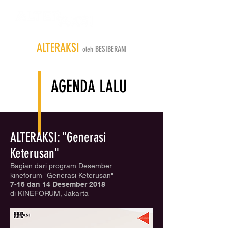
ALTERAKSI
BESIBERANI
oleh
AGENDA LALU
ALTERAKSI
:
"Generasi
Keterusan"
Bagian dari program Desember
kineforum "Generasi Keterusan"
7-16 dan 14 Desember 2018
di KINEFORUM, Jakarta