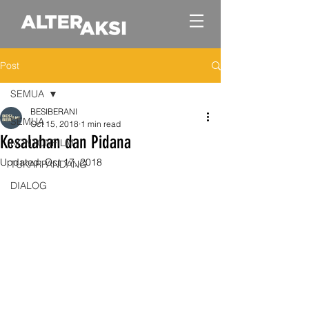
Post
SEMUA
BESIBERANI
SEMUA
Oct 15, 2018
1 min read
Kesalahan dan Pidana
NONTONFILM
Updated:
Oct 17, 2018
TUKARPANDANG
DIALOG