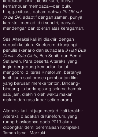
kepekaan sosial, konsekuen, punya
kemampuan membaca—dari buku
hingga situasi, paham bahwa
It’s OK not
to be OK
, adaptif dengan zaman, punya
karakter, menjadi diri sendiri, banyak
mendengar, dan toleran atas keragaman.
Sesi Alteraksi kali ini diakhiri dengan
sebuah kejutan. Kineforum dikunjungi
penulis skenario dan sutradara
3 Hati Dua
Dunia, Satu Cinta
, Ben Sohib dan Benni
Setiawan. Para peserta Alteraksi yang
ingin bergabung kemudian lanjut
mengobrol di teras Kineforum, bertanya
lebih jauh soal proses pembuatan film
yang barusan mereka tonton. Bincang-
bincang itu berlangsung selama hampir
satu jam, diakhiri oleh waktu makan
malam dan rasa lapar setiap orang.
Alteraksi kali ini juga menjadi kali terakhir
Alteraksi diadakan di Kineforum, yang
ruang bioskopnya pada 2019 akan
dibongkar demi peremajaan Kompleks
Taman Ismail Marzuki.