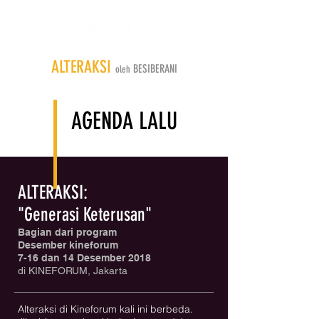
ALTERAKSI
BESIBERANI
oleh
AGENDA LALU
ALTERAKSI
:
"Generasi Keterusan"
Bagian dari program
Desember kineforum
7-16 dan 14 Desember 2018
di KINEFORUM, Jakarta
Alteraksi di Kineforum kali ini berbeda.